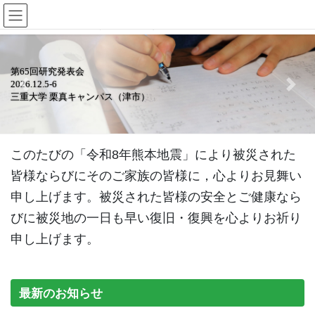
コ
ナ
ン
ビ
テ
ゲ
ン
ー
ツ
シ
第65回研究発表会
に
ョ
2026.12.5-6
Previous
Next
移
ン
三重大学 栗真キャンパス（津市）
動
に
移
動
このたびの「令和8年熊本地震」により被災された
皆様ならびにそのご家族の皆様に，心よりお見舞い
申し上げます。被災された皆様の安全とご健康なら
びに被災地の一日も早い復旧・復興を心よりお祈り
申し上げます。
最新のお知らせ