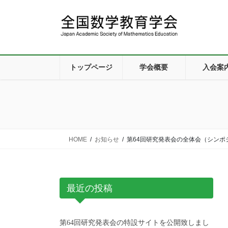
コ
ナ
ン
ビ
テ
ゲ
ン
ー
ツ
シ
に
ョ
トップページ
学会概要
入会案
移
ン
動
に
移
動
HOME
お知らせ
第64回研究発表会の全体会（シンポ
最近の投稿
第64回研究発表会の特設サイトを公開致しまし